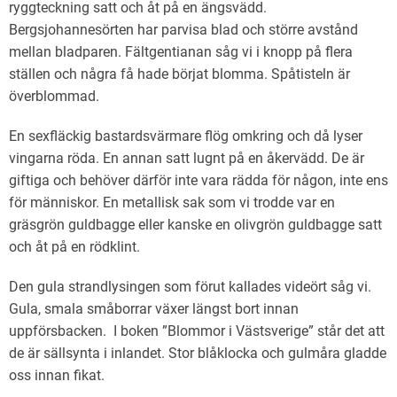
ryggteckning satt och åt på en ängsvädd.
Bergsjohannesörten har parvisa blad och större avstånd
mellan bladparen. Fältgentianan såg vi i knopp på flera
ställen och några få hade börjat blomma. Spåtisteln är
överblommad.
En sexfläckig bastardsvärmare flög omkring och då lyser
vingarna röda. En annan satt lugnt på en åkervädd. De är
giftiga och behöver därför inte vara rädda för någon, inte ens
för människor. En metallisk sak som vi trodde var en
gräsgrön guldbagge eller kanske en olivgrön guldbagge satt
och åt på en rödklint.
Den gula strandlysingen som förut kallades videört såg vi.
Gula, smala småborrar växer längst bort innan
uppförsbacken. I boken ”Blommor i Västsverige” står det att
de är sällsynta i inlandet. Stor blåklocka och gulmåra gladde
oss innan fikat.