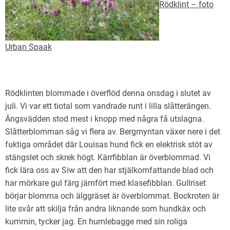
Rödklint – foto
Urban Spaak
Rödklinten blommade i överflöd denna onsdag i slutet av
juli. Vi var ett tiotal som vandrade runt i lilla slåtterängen.
Ängsvädden stod mest i knopp med några få utslagna.
Slåtterblomman såg vi flera av. Bergmyntan växer nere i det
fuktiga området där Louisas hund fick en elektrisk stöt av
stängslet och skrek högt. Kärrfibblan är överblommad. Vi
fick lära oss av Siw att den har stjälkomfattande blad och
har mörkare gul färg jämfört med klasefibblan. Gullriset
börjar blomma och älggräset är överblommat. Bockroten är
lite svår att skilja från andra liknande som hundkäx och
kummin, tycker jag. En humlebagge med sin roliga