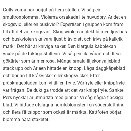
Gullvivorna har börjat på flera ställen. Vi såg en
smultronblomma. Violerna orsakade lite huvudbry. Är det en
skogsviol eller en buskviol? Expertisen i gruppen kom fram
till att det var skogsviol. Skogsviolen är blekblå med ljus bas
och buskviolen ska vara ljust blåviolett och trivs på kalkrik
mark. Det här är kniviga saker. Den klargula kabblekan
växte på de fuktiga ställena. Vi såg en lila vårärt och flera
gökärter som är mer rosa. Många smala liljekonvaljeblad
stack upp och Arleen hittade en knopp. Låga daggkåpeblad
och början till kråkvicker eller skogsvicker. Efter
präskragebladen kom vi till en fryle. Vårfryle eller knippfryle
var frågan. De duktiga trodde att det var knippfryle. Sankte
Pers nycklar är utmärkta med pinnar. Vi såg några fläckiga
blad. Vi hittade utslagna humleblomster i en södersluttning
och flera fältsippor som också är märkta. Kattfoten börjar
blomma nära staketet.