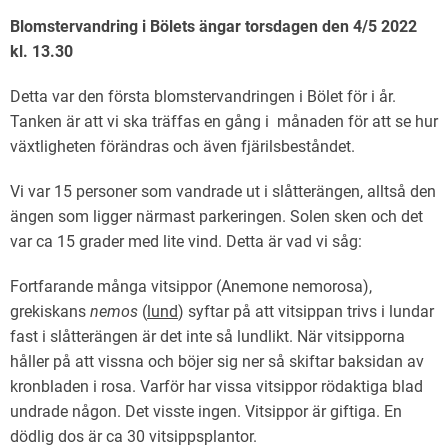
Blomstervandring i Bölets ängar torsdagen den 4/5 2022
kl. 13.30
Detta var den första blomstervandringen i Bölet för i år.
Tanken är att vi ska träffas en gång i månaden för att se hur
växtligheten förändras och även fjärilsbeståndet.
Vi var 15 personer som vandrade ut i slåtterängen, alltså den
ängen som ligger närmast parkeringen. Solen sken och det
var ca 15 grader med lite vind. Detta är vad vi såg:
Fortfarande många vitsippor (Anemone nemorosa),
grekiskans
nemos
(
lund
) syftar på att vitsippan trivs i lundar
fast i slåtterängen är det inte så lundlikt. När vitsipporna
håller på att vissna och böjer sig ner så skiftar baksidan av
kronbladen i rosa. Varför har vissa vitsippor rödaktiga blad
undrade någon. Det visste ingen. Vitsippor är giftiga. En
dödlig dos är ca 30 vitsippsplantor.