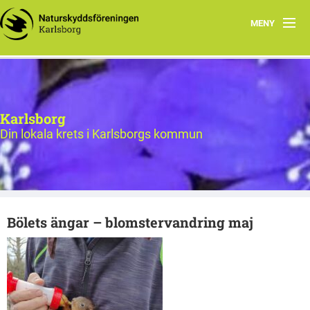
MENY
Bildgalleri
Hem
Karlsborg
Styrelse för Naturskyddsföreningen i Karlsborg
Din lokala krets i Karlsborgs kommun
Program
Om oss
Bölets ängar – blomstervandring maj
Föreningsdokument