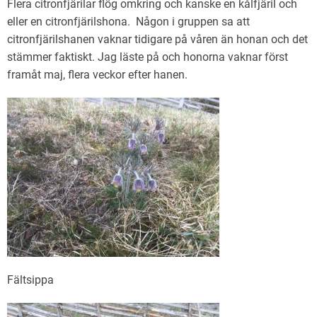
Flera citronfjärilar flög omkring och kanske en kålfjäril och
eller en citronfjärilshona. Någon i gruppen sa att
citronfjärilshanen vaknar tidigare på våren än honan och det
stämmer faktiskt. Jag läste på och honorna vaknar först
framåt maj, flera veckor efter hanen.
Fältsippa