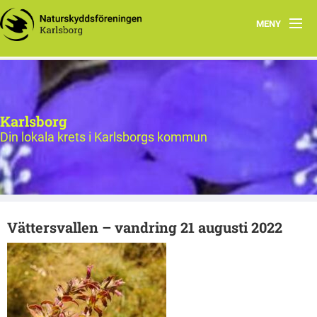
MENY
Bildgalleri
Hem
Karlsborg
Styrelse för Naturskyddsföreningen i Karlsborg
Din lokala krets i Karlsborgs kommun
Program
Om oss
Vättersvallen – vandring 21 augusti 2022
Föreningsdokument