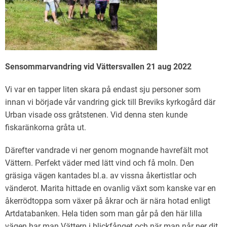
Sensommarvandring vid Vättersvallen 21 aug 2022
Vi var en tapper liten skara på endast sju personer som
innan vi började vår vandring gick till Breviks kyrkogård där
Urban visade oss gråtstenen. Vid denna sten kunde
fiskaränkorna gråta ut.
Därefter vandrade vi ner genom mognande havrefält mot
Vättern. Perfekt väder med lätt vind och få moln. Den
gräsiga vägen kantades bl.a. av vissna åkertistlar och
vänderot. Marita hittade en ovanlig växt som kanske var en
åkerrödtoppa som växer på åkrar och är nära hotad enligt
Artdatabanken. Hela tiden som man går på den här lilla
vägen har man Vättern i blickfånget och när man når ner dit