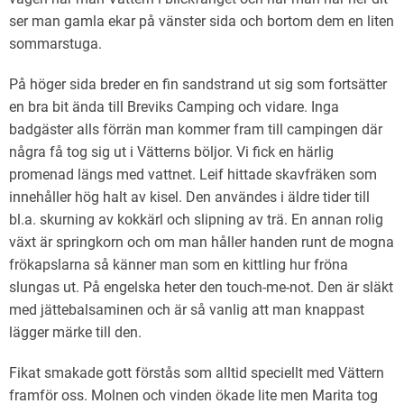
ser man gamla ekar på vänster sida och bortom dem en liten
sommarstuga.
På höger sida breder en fin sandstrand ut sig som fortsätter
en bra bit ända till Breviks Camping och vidare. Inga
badgäster alls förrän man kommer fram till campingen där
några få tog sig ut i Vätterns böljor. Vi fick en härlig
promenad längs med vattnet. Leif hittade skavfräken som
innehåller hög halt av kisel. Den användes i äldre tider till
bl.a. skurning av kokkärl och slipning av trä. En annan rolig
växt är springkorn och om man håller handen runt de mogna
frökapslarna så känner man som en kittling hur fröna
slungas ut. På engelska heter den touch-me-not. Den är släkt
med jättebalsaminen och är så vanlig att man knappast
lägger märke till den.
Fikat smakade gott förstås som alltid speciellt med Vättern
framför oss. Molnen och vinden ökade lite men Marita tog