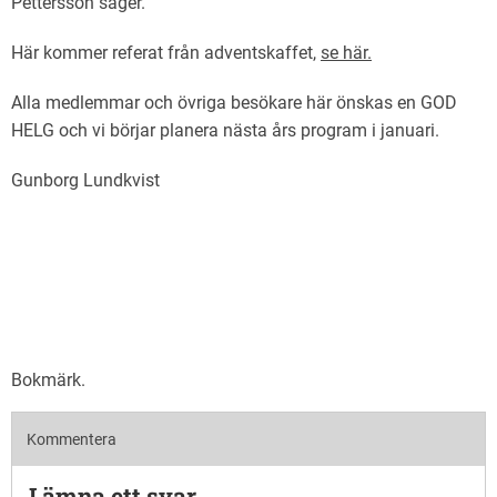
Pettersson säger.
Här kommer referat från adventskaffet,
se här.
Alla medlemmar och övriga besökare här önskas en GOD
HELG och vi börjar planera nästa års program i januari.
Gunborg Lundkvist
Bokmärk
.
Kommentera
Lämna ett svar