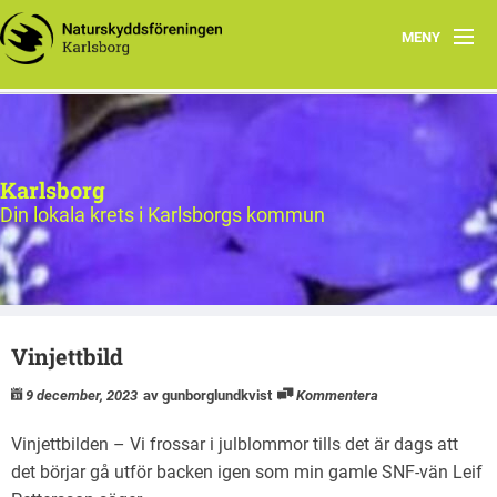
MENY
Bildgalleri
Hem
Karlsborg
Styrelse för Naturskyddsföreningen i Karlsborg
Din lokala krets i Karlsborgs kommun
Program
Om oss
Vinjettbild
Föreningsdokument
9 december, 2023
av gunborglundkvist
Kommentera
Vinjettbilden – Vi frossar i julblommor tills det är dags att
det börjar gå utför backen igen som min gamle SNF-vän Leif